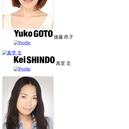
後藤 邑子
真堂 圭