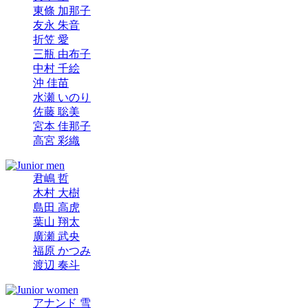
東條 加那子
友永 朱音
折笠 愛
三瓶 由布子
中村 千絵
沖 佳苗
水瀬 いのり
佐藤 聡美
宮本 佳那子
高宮 彩織
君嶋 哲
木村 大樹
島田 高虎
葉山 翔太
廣瀬 武央
福原 かつみ
渡辺 奏斗
アナンド 雪