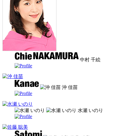
中村 千絵
沖 佳苗
水瀬 いのり