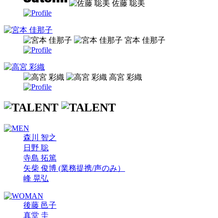
佐藤 聡美
宮本 佳那子
高宮 彩織
森川 智之
日野 聡
寺島 拓篤
矢柴 俊博 (業務提携/声のみ）
峰 晃弘
後藤 邑子
真堂 圭