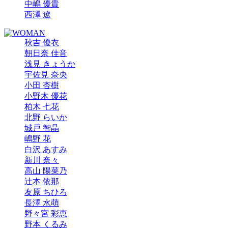
中嶋 優貴
西澤 遼
秋吉 優衣
朝日奈 佳音
浅見 きょうか
宇佐見 奈央
小田 杏樹
小野木 優花
柏木 七花
北野 らいか
城戸 智晶
嶋野 花
白沢 あすみ
新川 奈々
高山 陽菜乃
辻本 依那
友原 ちひろ
長澤 水萌
野々宮 彩恵
野本 くるみ