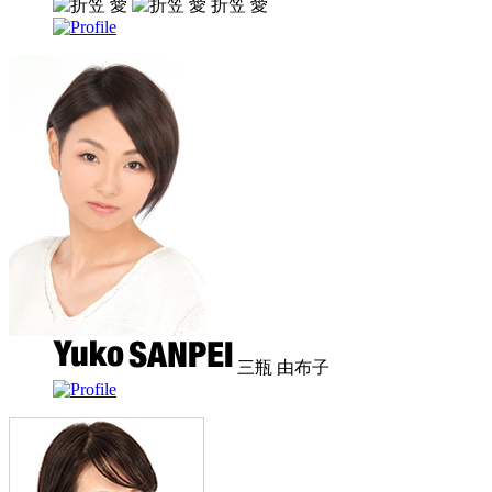
折笠 愛
三瓶 由布子