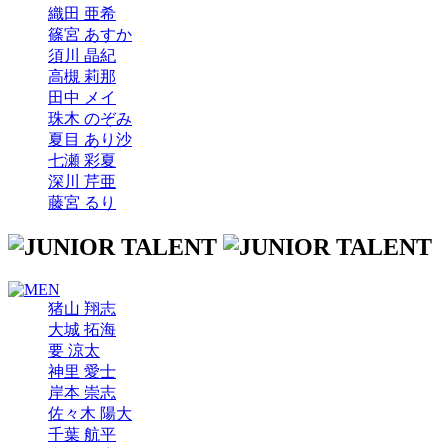
織田 亜希
篠宮 あすか
須川 晶紀
高槻 莉那
田中 メイ
珠木 のぞみ
夏目 あり沙
七瀬 彩夏
深川 芹亜
藤宮 るり
猪山 翔志
大城 拓海
要 涼太
神里 愛士
岸本 崇志
佐々木 陽大
千葉 航平