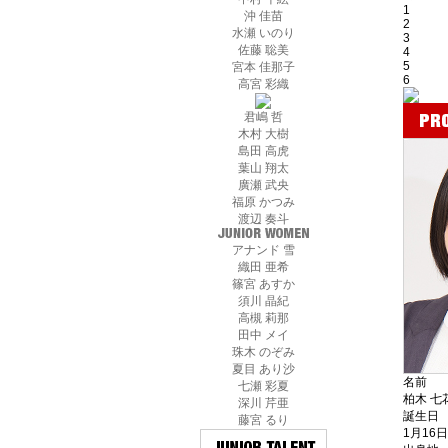
1
沖 佳苗
2
水瀬 いのり
3
佐藤 聡美
4
5
宮本 佳那子
6
高宮 彩織
君嶋 哲
木村 大樹
島田 高虎
葉山 翔太
廣瀬 武央
福原 かつみ
渡辺 奏斗
アナンド 雪
織田 亜希
篠宮 あすか
須川 晶紀
高槻 莉那
田中 メイ
珠木 のぞみ
夏目 あり沙
名前
七瀬 彩夏
柏木 七
深川 芹亜
誕生日
藤宮 るり
1月16日