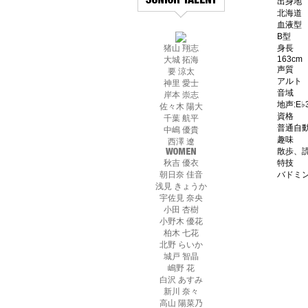
出身地
北海道
血液型
B型
猪山 翔志
身長
163cm
大城 拓海
声質
要 涼太
アルト
神里 愛士
音域
岸本 崇志
地声:E♭
佐々木 陽大
資格
千葉 航平
普通自
中嶋 優貴
趣味
西澤 遼
散歩、
秋吉 優衣
特技
朝日奈 佳音
バドミ
浅見 きょうか
宇佐見 奈央
小田 杏樹
小野木 優花
柏木 七花
北野 らいか
城戸 智晶
嶋野 花
白沢 あすみ
新川 奈々
高山 陽菜乃