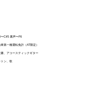
3〜C#5 裏声〜F6
動車第一種運転免許（AT限定）
読書、アコースティックギター
ントン、歌