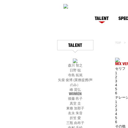
HOME
NEWS
TALENT
SPECIAL
CONTACT
BLOG
TOP
> 
森川 智之
セリフ
日野 聡
1
寺島 拓篤
2
矢柴 俊博 (業務提携/声
3
のみ）
4
5
峰 晃弘
6
ナレー
後藤 邑子
1
真堂 圭
2
東條 加那子
3
友永 朱音
4
折笠 愛
5
6
三瓶 由布子
その他
中村 千絵