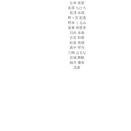
辻本 依那
友原 ちひろ
長澤 水萌
野々宮 彩恵
野本 くるみ
坂東 明香里
日向 未南
古宮 和華
松坂 美穂
真中 琴与
三崎 はるな
谷城 舞帆
柚月 優奈
流麦