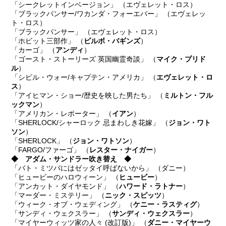
「シークレットインベージョン」 （エヴェレット・ロス）
「ブラックパンサー/ワカンダ・フォーエバー」 （エヴェレッ
ト・ロス）
「ブラックパンサー」 （エヴェレット・ロス）
「ホビット三部作」 （
ビルボ・バギンズ
）
「カーゴ」 （
アンディ
）
「ゴースト・ストーリーズ 英国幽霊奇談」 （
マイク・プリド
ル
）
「シビル・ウォー/キャプテン・アメリカ」 （
エヴェレット・ロ
ス
）
「アイヒマン・ショー/歴史を映した男たち」 （
ミルトン・フル
ックマン
）
「アメリカン・レポーター」 （
イアン
）
「SHERLOCK/シャーロック 忌まわしき花嫁」 （
ジョン・ワト
ソン
）
「SHERLOCK」 （
ジョン・ワトソン
）
「FARGO/ファーゴ」 （
レスター・ナイガー
）
◆ アダム・サンドラー吹き替え ◆
「バト・ミツバにはゼッタイ呼ばないから」 （ダニー）
「ヒュービーのハロウィーン」 （
ヒュービー
）
「アンカット・ダイヤモンド」 （
ハワード・ラトナー
）
「マーダー・ミステリー」 （
ニック・スピッツ
）
「ウィーク・オブ・ウェディング」 （
ケニー・ラスティグ
）
「サンディ・ウェクスラー」 （
サンディ・ウェクスラー
）
「マイヤーウィッツ家の人々 (改訂版)」 （
ダニー・マイヤーウ