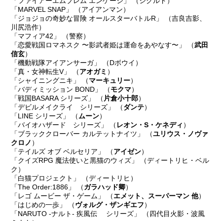
「ファイアーエムブレム エンゲージ」 （シグルド）
「MARVEL SNAP」 （アイアンマン）
「ジョジョの奇妙な冒険 オールスターバトルR」 （吉良吉影、
川尻浩作）
「マフィア42」 （警察）
「恋愛戦国ロマネスク 〜影武者姫は運命をあやなす〜」 （
武田
信玄
）
「機動戦隊アイアンサーガ」 （Dボウイ）
「真・女神転生V」 （
アオガミ
）
「シャイニングニキ」 （
マーキュリー
）
「バディミッション BOND」 （
モクマ
）
「戦国BASARA シリーズ」 （
片倉小十郎
）
「デビルメイクライ シリーズ」 （
ダンテ
）
「LINE シリーズ」 （
ムーン
）
「バイオハザード シリーズ」 （
レオン・S・ケネディ
）
「ブラッククローバー カルテットナイツ」 （
ユリウス・ノヴァ
クロノ
）
「テイルズ オブ ベルセリア」 （
アイゼン
）
「クイズRPG 魔法使いと黒猫のウィズ」 （ディートリヒ・ベル
ク）
「白猫プロジェクト」 （ディートリヒ）
「The Order:1886」 （
ガラハッド卿
）
「レゴ ムービー ザ・ゲーム」 （
エメット、スーパーマン 他
）
「はじめの一歩」 （
ヴォルグ・ザンギエフ
）
「NARUTO -ナルト- 疾風伝 シリーズ」 （四代目火影・波風