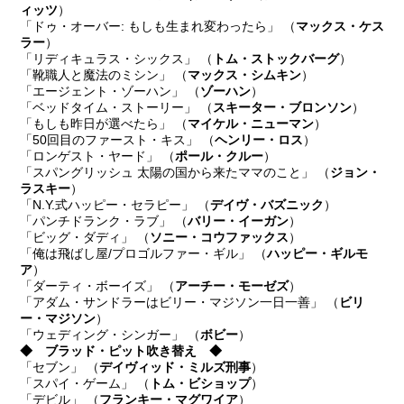
ィッツ
）
「ドゥ・オーバー: もしも生まれ変わったら」 （
マックス・ケス
ラー
）
「リディキュラス・シックス」 （
トム・ストックバーグ
）
「靴職人と魔法のミシン」 （
マックス・シムキン
）
「エージェント・ゾーハン」 （
ゾーハン
）
「ベッドタイム・ストーリー」 （
スキーター・ブロンソン
）
「もしも昨日が選べたら」 （
マイケル・ニューマン
）
「50回目のファースト・キス」 （
ヘンリー・ロス
）
「ロンゲスト・ヤード」 （
ポール・クルー
）
「スパングリッシュ 太陽の国から来たママのこと」 （
ジョン・
ラスキー
）
「N.Y.式ハッピー・セラピー」 （
デイヴ・バズニック
）
「パンチドランク・ラブ」 （
バリー・イーガン
）
「ビッグ・ダディ」 （
ソニー・コウファックス
）
「俺は飛ばし屋/プロゴルファー・ギル」 （
ハッピー・ギルモ
ア
）
「ダーティ・ボーイズ」 （
アーチー・モーゼズ
）
「アダム・サンドラーはビリー・マジソン一日一善」 （
ビリ
ー・マジソン
）
「ウェディング・シンガー」 （
ボビー
）
◆ ブラッド・ピット吹き替え ◆
「セブン」 （
デイヴィッド・ミルズ刑事
）
「スパイ・ゲーム」 （
トム・ビショップ
）
「デビル」 （
フランキー・マグワイア
）