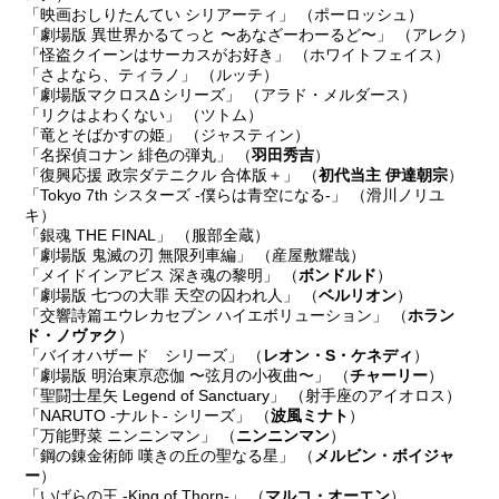
「映画おしりたんてい シリアーティ」 （ポーロッシュ）
「劇場版 異世界かるてっと 〜あなざーわーるど〜」 （アレク）
「怪盗クイーンはサーカスがお好き」 （ホワイトフェイス）
「さよなら、ティラノ」 （ルッチ）
「劇場版マクロスΔ シリーズ」 （アラド・メルダース）
「リクはよわくない」 （ツトム）
「竜とそばかすの姫」 （ジャスティン）
「名探偵コナン 緋色の弾丸」 （
羽田秀吉
）
「復興応援 政宗ダテニクル 合体版＋」 （
初代当主 伊達朝宗
）
「Tokyo 7th シスターズ -僕らは青空になる-」 （滑川ノリユ
キ）
「銀魂 THE FINAL」 （服部全蔵）
「劇場版 鬼滅の刃 無限列車編」 （産屋敷耀哉）
「メイドインアビス 深き魂の黎明」 （
ボンドルド
）
「劇場版 七つの大罪 天空の囚われ人」 （
ベルリオン
）
「交響詩篇エウレカセブン ハイエボリューション」 （
ホラン
ド・ノヴァク
）
「バイオハザード シリーズ」 （
レオン・S・ケネディ
）
「劇場版 明治東亰恋伽 〜弦月の小夜曲〜」 （
チャーリー
）
「聖闘士星矢 Legend of Sanctuary」 （射手座のアイオロス）
「NARUTO -ナルト- シリーズ」 （
波風ミナト
）
「万能野菜 ニンニンマン」 （
ニンニンマン
）
「鋼の錬金術師 嘆きの丘の聖なる星」 （
メルビン・ボイジャ
ー
）
「いばらの王 -King of Thorn-」 （
マルコ・オーエン
）