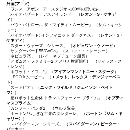
外画
(アニメ)
「ワンス・アポン・ア・スタジオ -100年の思い出-」
「バイオハザード：デスアイランド」 （
レオン・S・ケネデ
ィ
）
「パウ・パトロール ザ・マイティ・ムービー」 （サム・キッシ
ャー）
「バイオハザード: インフィニット ダークネス」 （
レオン・S・
ケネディ
）
「スター・ウォーズ シリーズ」 （
オビ＝ワン・ケノービ
）
「サンダーバード55/GoGo」 （スコット・トレーシー）
「ネビュラ75」 （レイ・ネプチューン船長）
「アダムス・ファミリー2 アメリカ横断旅行!」 （サイラス・ス
トレンジ）
「ホワット・イフ...?」 （
アイアンマン / トニー・スターク
）
「LEGO® ムービー」 （
エメット、レックス・デンジャーベス
ト
）
「ズートピア」 （
ニック・ワイルド〈ジェイソン・ベイト
マ〉
）
「超ロボット生命体 トランスフォーマー プライム」 （
オプティ
マスプライム
）
「カンフー・パンダ2」 （ウルフ隊長）
「ホートン/ふしぎな世界のダレダーレ」 （
ホートン〈ジム・キ
ャリー〉
）
「スパイダーマン シリーズ」 （
スパイダーマン / ピーター・
パーカー
）