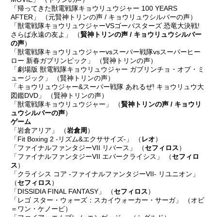
「帰ってきた獣電戦隊キョウリュウジャー 100 YEARS
AFTER」 （元賢神トリンの声 / キョウリュウシルバーの声）
「獣電戦隊キョウリュウジャーVSゴーバスターズ 恐竜大決戦!
さらば永遠の友よ」 （
賢神トリンの声 / キョウリュウシルバー
の声
）
「獣電戦隊キョウリュウジャーvsスーパー戦隊vsスーパーヒー
ロー 新春ガブリンピック」 （賢神トリンの声）
「劇場版 獣電戦隊キョウリュウジャー ガブリンチョ・オブ・ミ
ュージック」 （賢神トリンの声）
「キョウリュウジャー&スーパー戦隊 あれるぜ! キョウリュウ大
図鑑DVD」 （賢神トリンの声）
「獣電戦隊キョウリュウジャー」 （
賢神トリンの声 / キョウリ
ュウシルバーの声
）
ゲーム
「岩倉アリア」 （
岩倉周
）
「Fit Boxing 2 -リズム&エクササイズ-」 （
レオ
）
「ファイナルファンタジーVII リバース」 （
セフィロス
）
「ファイナルファンタジーVII エバークライシス」 （
セフィロ
ス
）
「クライシス コア -ファイナルファンタジーVII- リユニオン」
（
セフィロス
）
「DISSIDIA FINAL FANTASY」 （
セフィロス
）
「レゴ スター・ウォーズ：スカイウォーカー・サーガ」 （オビ
＝ワン・ケノービ）