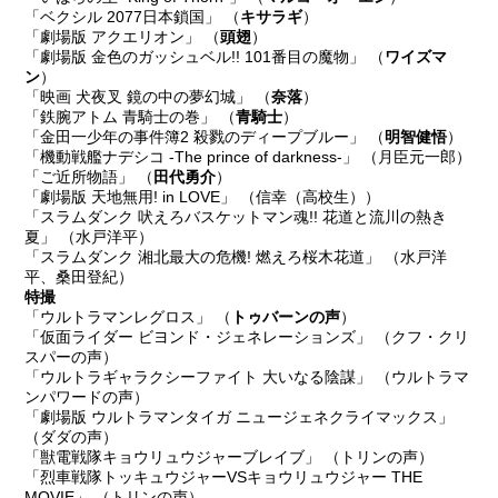
「ベクシル 2077日本鎖国」 （
キサラギ
）
「劇場版 アクエリオン」 （
頭翅
）
「劇場版 金色のガッシュベル!! 101番目の魔物」 （
ワイズマ
ン
）
「映画 犬夜叉 鏡の中の夢幻城」 （
奈落
）
「鉄腕アトム 青騎士の巻」 （
青騎士
）
「金田一少年の事件簿2 殺戮のディープブルー」 （
明智健悟
）
「機動戦艦ナデシコ -The prince of darkness-」 （月臣元一郎）
「ご近所物語」 （
田代勇介
）
「劇場版 天地無用! in LOVE」 （信幸（高校生））
「スラムダンク 吠えろバスケットマン魂!! 花道と流川の熱き
夏」 （水戸洋平）
「スラムダンク 湘北最大の危機! 燃えろ桜木花道」 （水戸洋
平、桑田登紀）
特撮
「ウルトラマンレグロス」 （
トゥバーンの声
）
「仮面ライダー ビヨンド・ジェネレーションズ」 （クフ・クリ
スパーの声）
「ウルトラギャラクシーファイト 大いなる陰謀」 （ウルトラマ
ンパワードの声）
「劇場版 ウルトラマンタイガ ニュージェネクライマックス」
（ダダの声）
「獣電戦隊キョウリュウジャーブレイブ」 （トリンの声）
「烈車戦隊トッキュウジャーVSキョウリュウジャー THE
MOVIE」 （トリンの声）