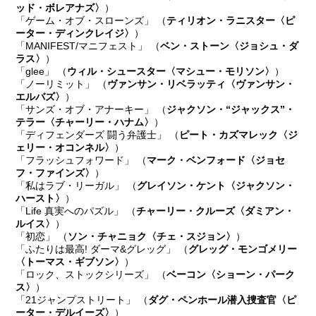
ッド・ボレアナズ〉
）
「ゲーム・オブ・スローンズ」 （
ティリオン・ラニスター〈ピ
ーター・ディンクレイジ〉
）
「MANIFEST/マニフェスト」 （
ベン・ストーン〈ジョシュ・ダ
ラス〉
）
「glee」 （
ウィル・シュースター〈マシュー・モリソン〉
）
「ノーリミット」 （
ヴァンサン・リベラッティ〈ヴァンサン・
エルバズ〉
）
「サンズ・オブ・アナーキー」 （
ジャクソン・“ジャックス”・
テラー〈チャーリー・ハナム〉
）
「ディフェンダーズ 闘う弁護士」 （
ピート・カズマレック〈ジ
ェリー・オコンネル〉
）
「フラッシュフォワード」 （
マーク・ベンフォード〈ジョセ
フ・ファインズ〉
）
「私はラブ・リーガル」 （
グレイソン・ケント〈ジャクソン・
ハースト〉
）
「Life 真実へのパズル」 （
チャーリー・クルーズ〈ダミアン・
ルイス〉
）
「初恋」 （
ソン・チャニョク〈チェ・スジョン〉
）
「ふたりは最高! ダーマ&グレッグ」 （
グレッグ・モンゴメリー
〈トーマス・ギブソン〉
）
「ロック、ストックシリーズ」 （
ベーコン〈ショーン・パーク
ス〉
）
「21ジャンプストリート」 （
ダグ・ペンホール潜入捜査官〈ピ
ーター・デルイーズ〉
）