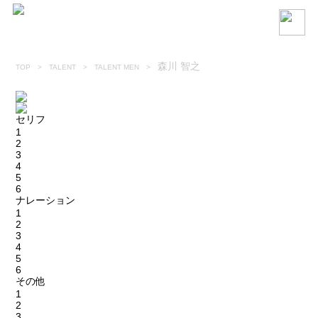
森川 智之
TOP
> TALENT >
TALENT MEN
>
セリフ
1
2
3
4
5
6
ナレーション
1
2
3
4
5
6
その他
1
2
3