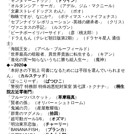
「キンタマーニドッグ」 （
トゥイン
）
「オルタンシア・サーガ」 （アデル、ジム・マクニール）
「文豪ストレイドッグス わん!」 （ポオ）
「蜘蛛ですが、なにか?」 （ポティマス・ハァイフェナス）
「セブンナイツ レボリューション -英雄の継承者-」 （クリス）
「ヴァニタスの手記」 （ルスヴン）
「ピーチボーイリバーサイド」 （彦〈桃太郎〉）
「ドラえもん（テレビ朝日版第2期）」 （ドラヤキ星人 通信
士）
「海賊王女」 （アベル・ブルーフィールド）
「世界最高の暗殺者、異世界貴族に転生する」 （キアン）
「進化の実〜知らないうちに勝ち組人生〜」 （魔神）
◆～2020◆
「本好きの下剋上 司書になるためには手段を選んでいられませ
ん」 （
カルステッド
）
「ぽっこりーず」 （
ぱつひこ
）
「警視庁 特務部 特殊凶悪犯対策室 第七課 -トクナナ-」 （
桐生
院左近零衛門
）
「フルーツバスケット」 （
草摩藉真
）
「賢者の孫」 （オリバー＝シュトローム）
「鬼滅の刃」 （産屋敷耀哉）
「群青のマグメル」 （
拾因
）
「超可動ガール1/6」 （
オズマ
）
「明治東亰恋伽」 （
チャーリー
）
「BANANA FISH」 （
ブランカ
）