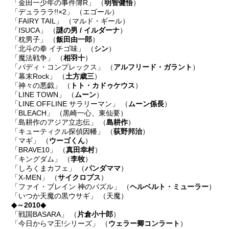
「金田一少年の事件簿R」 （
明智健悟
）
「デュラララ!!×2」 （エゴール）
「FAIRY TAIL」 （マルド・ギール）
「ISUCA」 （
謎の男 / イルダーナ
）
「枕男子」 （
飯田由一郎
）
「北斗の拳 イチゴ味」 （
シン
）
「魔法戦争」 （
相羽十
）
「バディ・コンプレックス」 （
アルフリード・ガラント
）
「幕末Rock」 （
土方歳三
）
「神々の悪戯」 （
トト・カドゥケウス
）
「LINE TOWN」 （
ムーン
）
「LINE OFFLINE サラリーマン」 （
ムーン係長
）
「BLEACH」 （黒崎一心、東仙要）
「島耕作のアジア立志伝」 （
島耕作
）
「キューティクル探偵因幡」 （
荻野邦治
）
「マギ」 （
ウーゴくん
）
「BRAVE10」 （
真田幸村
）
「キングダム」 （
李牧
）
「しろくまカフェ」 （
パンダママ
）
「X-MEN」 （
サイクロプス
）
「ファイ・ブレイン 神のパズル」 （
ヘルベルト・ミューラー
）
「いつか天魔の黒ウサギ」 （天魔）
◆～2010◆
「戦国BASARA」 （
片倉小十郎
）
「今日からマ王!シリーズ」 （
ウェラー卿コンラート
）