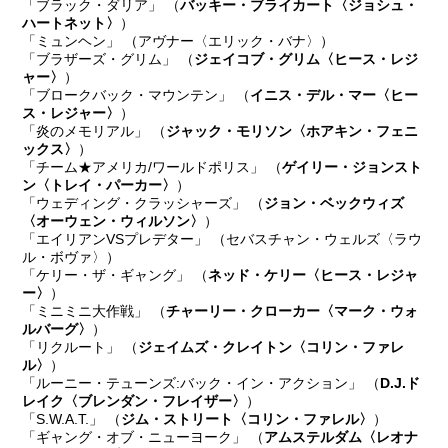
「ブラック・ダリア」 （
バッキー・ブライカート〈ジョシュ・
ハートネット〉
）
「ミュンヘン」 （アヴナー〈エリック・バナ〉）
「ブラザーズ・グリム」 （
ジェイコブ・グリム〈ヒース・レジ
ャー〉
）
「ブロークバック・マウンテン」 （
イニス・デル・マー〈ヒー
ス・レジャー〉
）
「炎のメモリアル」 （
ジャック・モリソン〈ホアキン・フェニ
ックス〉
）
「チーム★アメリカ/ワールドポリス」 （
ゲイリー・ジョンスト
ン〈トレイ・パーカー〉
）
「ウェディング・クラッシャーズ」 （
ジョン・ベックウィズ
〈オーウェン・ウィルソン〉
）
「エイリアンVSプレデター」 （セバスチャン・ウェルズ〈ラウ
ル・ボヴァ〉）
「ケリー・ザ・ギャング」 （
ネッド・ケリー〈ヒース・レジャ
ー〉
）
「ミニミニ大作戦」 （
チャーリー・クローカー〈マーク・ウォ
ルバーグ〉
）
「リクルート」 （
ジェイムズ・クレイトン〈コリン・ファレ
ル〉
）
「ルーニー・テューンズ:バック・イン・アクション」 （
D.J.ド
レイク〈ブレンダン・フレイザー〉
）
「S.W.A.T.」 （
ジム・ストリート〈コリン・ファレル〉
）
「ギャング・オブ・ニューヨーク」 （
アムステルダム〈レオナ