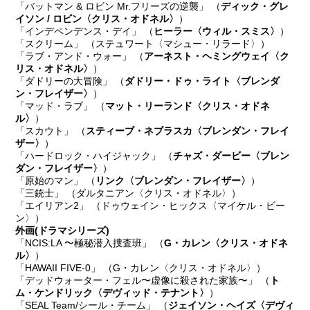
「バットマン & ロビン Mr.フリーズの逆襲」 （
ディック・グレ
イソン / ロビン〈クリス・オドネル〉
）
「インデペンデンス・デイ」 （
ヒーラー〈ウィル・スミス〉
）
「スクリーム」 （ステュワート〈マシュー・リラード〉）
「ラブ・アンド・ウォー」 （
アーネスト・ヘミングウェイ〈ク
リス・オドネル〉
）
「ダドリーの大冒険」 （
ダドリー・ドゥ・ライト〈ブレンダ
ン・フレイザー〉
）
「マッド・ラブ」 （
マット・リーランド〈クリス・オドネ
ル〉
）
「スカウト」 （
スティーブ・ネブラスカ〈ブレンダン・フレイ
ザー〉
）
「ハードロック・ハイジャック」 （
チャズ・ダービー〈ブレン
ダン・フレイザー〉
）
「原始のマン」 （
リンク〈ブレンダン・フレイザー〉
）
「三銃士」 （ダルタニアン〈クリス・オドネル〉）
「エイリアン2」 （ドゥウェイン・ヒックス〈マイケル・ビー
ン〉）
外画
(ドラマシリーズ)
「NCIS:LA 〜極秘潜入捜査班」 （
G・カレン〈クリス・オドネ
ル〉
）
「HAWAII FIVE-0」 （G・カレン〈クリス・オドネル〉）
「デッドウォーター・フェル〜虚像に殺された家族〜」 （
ト
ム・ケンドリック〈デヴィッド・テナント〉
）
「SEAL Team/シール・チーム」 （
ジェイソン・ヘイズ〈デヴィ