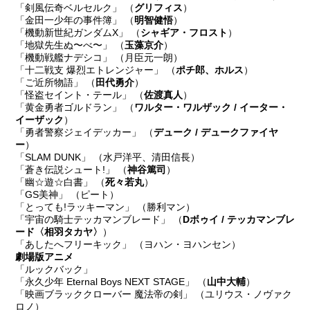
「剣風伝奇ベルセルク」 （
グリフィス
）
「金田一少年の事件簿」 （
明智健悟
）
「機動新世紀ガンダムX」 （
シャギア・フロスト
）
「地獄先生ぬ〜べ〜」 （
玉藻京介
）
「機動戦艦ナデシコ」 （月臣元一朗）
「十二戦支 爆烈エトレンジャー」 （
ポチ郎、ホルス
）
「ご近所物語」 （
田代勇介
）
「怪盗セイント・テール」 （
佐渡真人
）
「黄金勇者ゴルドラン」 （
ワルター・ワルザック / イーター・
イーザック
）
「勇者警察ジェイデッカー」 （
デューク / デュークファイヤ
ー
）
「SLAM DUNK」 （水戸洋平、清田信長）
「蒼き伝説シュート!」 （
神谷篤司
）
「幽☆遊☆白書」 （
死々若丸
）
「GS美神」 （ピート）
「とっても!ラッキーマン」 （勝利マン）
「宇宙の騎士テッカマンブレード」 （
Dボゥイ / テッカマンブレ
ード〈相羽タカヤ〉
）
「あしたへフリーキック」 （ヨハン・ヨハンセン）
劇場版アニメ
「ルックバック」
「永久少年 Eternal Boys NEXT STAGE」 （
山中大輔
）
「映画ブラッククローバー 魔法帝の剣」 （ユリウス・ノヴァク
ロノ）