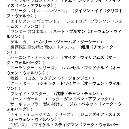
「トリプル・フロンティア」 （
トム・“レッドフライ”・デイヴ
ィス〈ベン・アフレック〉
）
「アリータ: バトル・エンジェル」 （
ダイソン・イド〈クリスト
フ・ヴァルツ〉
）
「エイリアン: コヴェナント」 （ジェイコブ・ブランソン〈ジェ
ームズ・フランコ〉）
「ワンダー 君は太陽」 （
ネート・プルマン〈オーウェン・ウィ
ルソン〉
）
「ゲルニカ」 （
ヘンリー〈ジェームズ・ダーシー〉
）
「魔界戦記 雪の精と闇のクリスタル」 （
鍾馗〈チェン・ク
ン〉
）
「バーニング・オーシャン」 （
マイク・ウィリアムズ〈マー
ク・ウォルバーグ〉
）
「ズーランダー シリーズ」 （
ハンセル・マクドナルド〈オー
ウェン・ウィルソン〉
）
「暗殺」 （
ヨム・ソクチン〈イ・ジョンジェ〉
）
「クーデター」 （
ジャック・ドワイヤー〈オーウェン・ウィル
ソン〉
）
「ブレイド・マスター」 （
沈煉〈チャン・チェン〉
）
「ゴーン・ガール」 （
ニック・ダン〈ベン・アフレック〉
）
「ザ・ギャンブラー/熱い賭け」 （
ジム・ベネット〈マーク・ウ
ォルバーグ〉
）
「ナイト・ミュージアム シリーズ」 （
ジェデダイア・スミス
〈オーウェン・ウィルソン〉
）
「2ガンズ」 （
マイケル・スティグマン〈マーク・ウォルバー