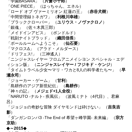
「学園BASARA」 （
片倉小十郎
）
「ONE PIECE」 （はっちゃん、エネル）
「ロード オブ ヴァーミリオン 紅蓮の王」 （
赤谷犬樹
）
「中間管理録トネガワ」 （
利根川幸雄
）
「ブラッククローバー」 （
ユリウス・ノヴァクロノ
）
「銀魂」 （佐々木異三郎）
「メイドインアビス」 （ボンドルド）
「戦刻ナイトブラッド」 （
織田信長
）
「ボールルームへようこそ」 （
仙石要
）
「マクロスΔ」 （アラド・メルダース）
「ドリフェス!」 （三神遙人）
「ニンジャスレイヤー フロムアニメイシヨン スペシャル・エデ
ィション版」 （
ニンジャスレイヤー / フジキド・ケンジ
）
「タイムトラベル少女〜マリ・ワカと8人の科学者たち〜」 （
早
瀬永司
）
「ジョーカー・ゲーム」 （
甘利
）
「島耕作のアジア新世紀伝」 （
島耕作
）
「神々の記」 （
メジェド+1人全役
）
「NARUTO -ナルト- 疾風伝」 （波風ミナト（4代目）、君麻
呂）
「ジョジョの奇妙な冒険 ダイヤモンドは砕けない」 （
吉良吉
影
）
「ダンガンロンパ3 -The End of 希望ヶ峰学園- 未来編」 （
宗方
京助
）
◆～2015◆