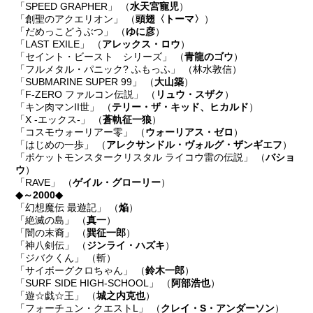
「SPEED GRAPHER」 （
水天宮寵児
）
「創聖のアクエリオン」 （
頭翅〈トーマ〉
）
「だめっこどうぶつ」 （
ゆに彦
）
「LAST EXILE」 （
アレックス・ロウ
）
「セイント・ビースト シリーズ」 （
青龍のゴウ
）
「フルメタル・パニック? ふもっふ」 （林水敦信）
「SUBMARINE SUPER 99」 （
大山築
）
「F-ZERO ファルコン伝説」 （
リュウ・スザク
）
「キン肉マンII世」 （
テリー・ザ・キッド、ヒカルド
）
「X -エックス-」 （
蒼軌征一狼
）
「コスモウォーリアー零」 （
ウォーリアス・ゼロ
）
「はじめの一歩」 （
アレクサンドル・ヴォルグ・ザンギエフ
）
「ポケットモンスタークリスタル ライコウ雷の伝説」 （
バショ
ウ
）
「RAVE」 （
ゲイル・グローリー
）
◆～2000◆
「幻想魔伝 最遊記」 （
焔
）
「絶滅の島」 （
真一
）
「闇の末裔」 （
巽征一郎
）
「神八剣伝」 （
ジンライ・ハズキ
）
「ジバクくん」 （斬）
「サイボーグクロちゃん」 （
鈴木一郎
）
「SURF SIDE HIGH-SCHOOL」 （
阿部浩也
）
「遊☆戯☆王」 （
城之内克也
）
「フォーチュン・クエストL」 （
クレイ・S・アンダーソン
）