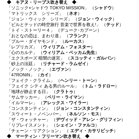
◆ キアヌ・リーブス吹き替え ◆
「ソニック×シャドウ TOKYO MISSION」 （
シャドウ
）
「マトリックス シリーズ」 （
ネオ
）
「ジョン・ウィック シリーズ」 （
ジョン・ウィック
）
「ビルとテッドの時空旅行 音楽で世界を救え!」 （
テッド
）
「トイ・ストーリー４」 （デューク･カブーン）
「おとなの恋は、まわり道」 （
フランク
）
「ブルー・ダイヤモンド」 （
ルーカス
）
「レプリカズ」 （
ウィリアム・フォスター
）
「心のカルテ」 （
ウィリアム・ベッカム先生
）
「エクスポーズ 暗闇の迷宮」 （
スコッティ・ガルバン
）
「砂上の法廷」 （
リチャード・ラムゼイ
）
「ノック・ノック」 （
エヴァン
）
「47RONIN」 （
カイ
）
「フェイク・クライム」 （
ヘンリー・トーン
）
「フェイク シティ ある男のルール」 （
トム・ラドロー
）
「地球が静止する日」 （
クラトゥ
）
「サムサッカー」 （
ペリー・ライマン
）
「イルマーレ」 （
アレックス・ワイラー
）
「コンスタンティン」 （
ジョン・コンスタンティン
）
「スウィート・ノベンバー」 （
ネルソン・モス
）
「ザ・ウォッチャー」 （
デヴィッド・アレン・グリフィン
）
「リプレイスメント」 （
シェイン・ファルコ
）
「チェーン・リアクション」 （
エディ・カサリビッチ
）
◆ マーティン・フリーマン吹き替え ◆