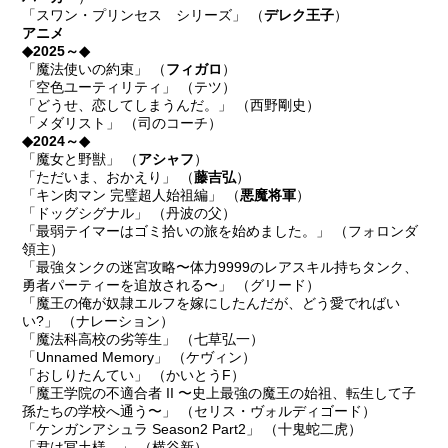
「スワン・プリンセス シリーズ」 （
デレク王子
）
アニメ
◆2025～◆
「魔法使いの約束」 （
フィガロ
）
「空色ユーティリティ」 （テツ）
「どうせ、恋してしまうんだ。」 （西野剛史）
「メダリスト」 （司のコーチ）
◆2024～◆
「魔女と野獣」 （
アシャフ
）
「ただいま、おかえり」 （
藤吉弘
）
「キン肉マン 完璧超人始祖編」 （
悪魔将軍
）
「ドッグシグナル」 （丹波の父）
「最弱テイマーはゴミ拾いの旅を始めました。」 （フォロンダ
領主）
「最強タンクの迷宮攻略〜体力9999のレアスキル持ちタンク、
勇者パーティーを追放される〜」 （グリード）
「魔王の俺が奴隷エルフを嫁にしたんだが、どう愛でればい
い?」 （ナレーション）
「魔法科高校の劣等生」 （七草弘一）
「Unnamed Memory」 （ケヴィン）
「おしりたんてい」 （かいとうF）
「魔王学院の不適合者 II 〜史上最強の魔王の始祖、転生して子
孫たちの学校へ通う〜」 （セリス・ヴォルディゴード）
「ケンガンアシュラ Season2 Part2」 （十鬼蛇二虎）
「君は冥土様。」 （横谷新）