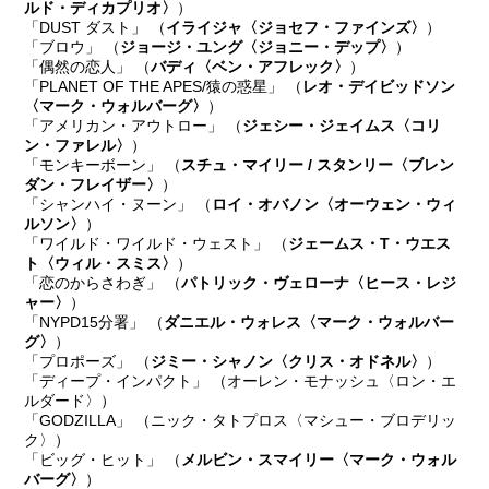
ルド・ディカプリオ〉
）
「DUST ダスト」 （
イライジャ〈ジョセフ・ファインズ〉
）
「ブロウ」 （
ジョージ・ユング〈ジョニー・デップ〉
）
「偶然の恋人」 （
バディ〈ベン・アフレック〉
）
「PLANET OF THE APES/猿の惑星」 （
レオ・デイビッドソン
〈マーク・ウォルバーグ〉
）
「アメリカン・アウトロー」 （
ジェシー・ジェイムス〈コリ
ン・ファレル〉
）
「モンキーボーン」 （
スチュ・マイリー / スタンリー〈ブレン
ダン・フレイザー〉
）
「シャンハイ・ヌーン」 （
ロイ・オバノン〈オーウェン・ウィ
ルソン〉
）
「ワイルド・ワイルド・ウェスト」 （
ジェームス・T・ウエス
ト〈ウィル・スミス〉
）
「恋のからさわぎ」 （
パトリック・ヴェローナ〈ヒース・レジ
ャー〉
）
「NYPD15分署」 （
ダニエル・ウォレス〈マーク・ウォルバー
グ〉
）
「プロポーズ」 （
ジミー・シャノン〈クリス・オドネル〉
）
「ディープ・インパクト」 （オーレン・モナッシュ〈ロン・エ
ルダード〉）
「GODZILLA」 （ニック・タトプロス〈マシュー・ブロデリッ
ク〉）
「ビッグ・ヒット」 （
メルビン・スマイリー〈マーク・ウォル
バーグ〉
）