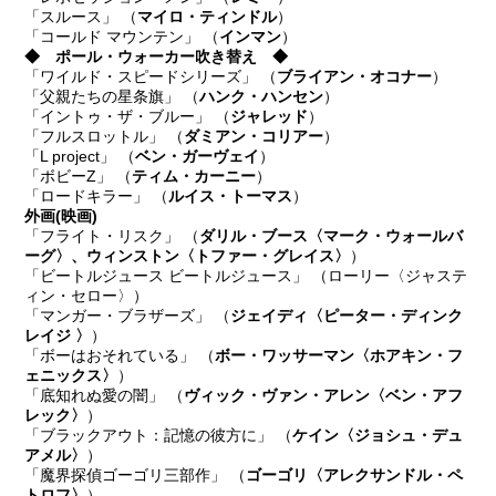
「スルース」 （
マイロ・ティンドル
）
「コールド マウンテン」 （
インマン
）
◆ ポール・ウォーカー吹き替え ◆
「ワイルド・スピードシリーズ」 （
ブライアン・オコナー
）
「父親たちの星条旗」 （
ハンク・ハンセン
）
「イントゥ・ザ・ブルー」 （
ジャレッド
）
「フルスロットル」 （
ダミアン・コリアー
）
「L project」 （
ベン・ガーヴェイ
）
「ボビーZ」 （
ティム・カーニー
）
「ロードキラー」 （
ルイス・トーマス
）
外画
(映画)
「フライト・リスク」 （
ダリル・ブース〈マーク・ウォールバ
ーグ〉、ウィンストン〈トファー・グレイス〉
）
「ビートルジュース ビートルジュース」 （ローリー〈ジャステ
ィン・セロー〉）
「マンガー・ブラザーズ」 （
ジェイディ〈ピーター・ディンク
レイジ 〉
）
「ボーはおそれている」 （
ボー・ワッサーマン〈ホアキン・フ
ェニックス〉
）
「底知れぬ愛の闇」 （
ヴィック・ヴァン・アレン〈ベン・アフ
レック〉
）
「ブラックアウト：記憶の彼方に」 （
ケイン〈ジョシュ・デュ
アメル〉
）
「魔界探偵ゴーゴリ三部作」 （
ゴーゴリ〈アレクサンドル・ペ
トロフ〉
）