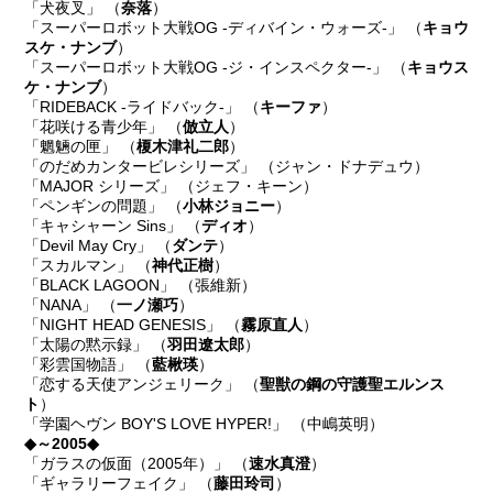
「犬夜叉」 （
奈落
）
「スーパーロボット大戦OG -ディバイン・ウォーズ-」 （
キョウ
スケ・ナンブ
）
「スーパーロボット大戦OG -ジ・インスペクター-」 （
キョウス
ケ・ナンブ
）
「RIDEBACK -ライドバック-」 （
キーファ
）
「花咲ける青少年」 （
倣立人
）
「魍魎の匣」 （
榎木津礼二郎
）
「のだめカンタービレシリーズ」 （ジャン・ドナデュウ）
「MAJOR シリーズ」 （ジェフ・キーン）
「ペンギンの問題」 （
小林ジョニー
）
「キャシャーン Sins」 （
ディオ
）
「Devil May Cry」 （
ダンテ
）
「スカルマン」 （
神代正樹
）
「BLACK LAGOON」 （張維新）
「NANA」 （
一ノ瀬巧
）
「NIGHT HEAD GENESIS」 （
霧原直人
）
「太陽の黙示録」 （
羽田遼太郎
）
「彩雲国物語」 （
藍楸瑛
）
「恋する天使アンジェリーク」 （
聖獣の鋼の守護聖エルンス
ト
）
「学園ヘヴン BOY'S LOVE HYPER!」 （中嶋英明）
◆～2005◆
「ガラスの仮面（2005年）」 （
速水真澄
）
「ギャラリーフェイク」 （
藤田玲司
）