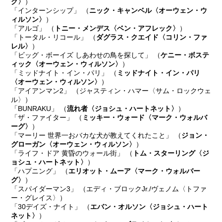
グ〉
）
「インターンシップ」 （
ニック・キャンベル〈オーウェン・ウ
ィルソン〉
）
「アルゴ」 （
トニー・メンデス〈ベン・アフレック〉
）
「トータル・リコール」 （
ダグラス・クエイド〈コリン・ファ
レル〉
）
「ビッグ・ボーイズ しあわせの鳥を探して」 （
ケニー・ボステ
ィック〈オーウェン・ウィルソン〉
）
「ミッドナイト・イン・パリ」 （
ミッドナイト・イン・パリ
〈オーウェン・ウィルソン〉
）
「アイアンマン2」 （ジャスティン・ハマー〈サム・ロックウェ
ル〉）
「BUNRAKU」 （
流れ者〈ジョシュ・ハートネット〉
）
「ザ・ファイター」 （
ミッキー・ウォード〈マーク・ウォルバ
ーグ〉
）
「マーリー 世界一おバカな犬が教えてくれたこと」 （
ジョン・
グローガン〈オーウェン・ウィルソン〉
）
「ライフ・ドア 黄昏のウォール街」 （
トム・スターリング〈ジ
ョシュ・ハートネット〉
）
「ハプニング」 （
エリオット・ムーア〈マーク・ウォルバー
グ〉
）
「スパイダーマン3」 （エディ・ブロックJr./ヴェノム〈トファ
ー・グレイス〉）
「30デイズ・ナイト」 （
エバン・オルソン〈ジョシュ・ハート
ネット〉
）