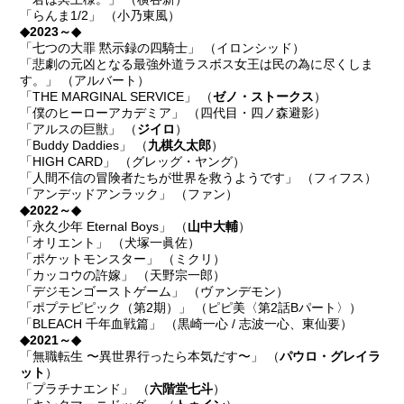
「らんま1/2」 （小乃東風）
◆2023～◆
「七つの大罪 黙示録の四騎士」 （イロンシッド）
「悲劇の元凶となる最強外道ラスボス女王は民の為に尽くしま
す。」 （アルバート）
「THE MARGINAL SERVICE」 （
ゼノ・ストークス
）
「僕のヒーローアカデミア」 （四代目・四ノ森避影）
「アルスの巨獣」 （
ジイロ
）
「Buddy Daddies」 （
九棋久太郎
）
「HIGH CARD」 （グレッグ・ヤング）
「人間不信の冒険者たちが世界を救うようです」 （フィフス）
「アンデッドアンラック」 （ファン）
◆2022～◆
「永久少年 Eternal Boys」 （
山中大輔
）
「オリエント」 （犬塚一眞佐）
「ポケットモンスター」 （ミクリ）
「カッコウの許嫁」 （天野宗一郎）
「デジモンゴーストゲーム」 （ヴァンデモン）
「ポプテピピック（第2期）」 （ピピ美〈第2話Bパート〉）
「BLEACH 千年血戦篇」 （黒崎一心 / 志波一心、東仙要）
◆2021～◆
「無職転生 〜異世界行ったら本気だす〜」 （
パウロ・グレイラ
ット
）
「プラチナエンド」 （
六階堂七斗
）