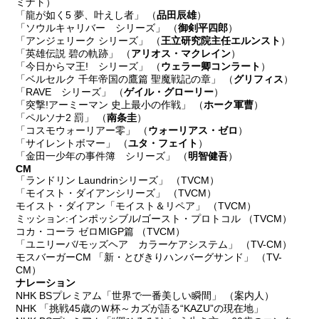
ミナト）
「龍が如く5 夢、叶えし者」 （
品田辰雄
）
「ソウルキャリバー シリーズ」 （
御剣平四郎
）
「アンジェリーク シリーズ」 （
王立研究院主任エルンスト
）
「英雄伝説 碧の軌跡」 （
アリオス・マクレイン
）
「今日からマ王! シリーズ」 （
ウェラー卿コンラート
）
「ベルセルク 千年帝国の鷹篇 聖魔戦記の章」 （
グリフィス
）
「RAVE シリーズ」 （
ゲイル・グローリー
）
「突撃!アーミーマン 史上最小の作戦」 （
ホーク軍曹
）
「ペルソナ2 罰」 （
南条圭
）
「コスモウォーリアー零」 （
ウォーリアス・ゼロ
）
「サイレントボマー」 （
ユタ・フェイト
）
「金田一少年の事件簿 シリーズ」 （
明智健吾
）
CM
「ランドリン Laundrinシリーズ」 （TVCM）
「モイスト・ダイアンシリーズ」 （TVCM）
モイスト・ダイアン「モイスト＆リペア」 （TVCM）
ミッション:インポッシブル/ゴースト・プロトコル （TVCM）
コカ・コーラ ゼロMIGP篇 （TVCM）
「ユニリーバ/モッズヘア カラーケアシステム」 （TV-CM）
モスバーガーCM 「新・とびきりハンバーグサンド」 （TV-
CM）
ナレーション
NHK BSプレミアム「世界で一番美しい瞬間」 （案内人）
NHK 「挑戦45歳のＷ杯～カズが語る“KAZU”の現在地」