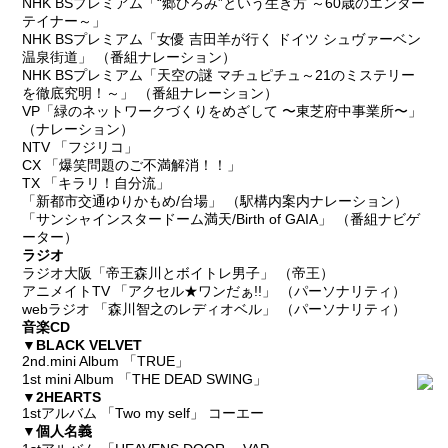
NHK BSプレミアム「“郷ひろみ”という生き方 ～60歳のエンター
テイナー～」
NHK BSプレミアム「女優 吉田羊が行く ドイツ シュヴァーベン
温泉街道」 （番組ナレーション）
NHK BSプレミアム「天空の謎 マチュピチュ～21のミステリー
を徹底究明！～」 （番組ナレーション）
VP「緑のネットワークづくりをめざして 〜東芝府中事業所〜」
（ナレーション）
NTV 「フジリコ」
CX 「爆笑問題のご不満解消！！」
TX 「キラリ！自分流」
「新都市交通ゆりかもめ/台場」 （駅構内案内ナレーション）
「サンシャインスタードーム満天/Birth of GAIA」 （番組ナビゲ
ーター）
ラジオ
ラジオ大阪「帝王森川とボイトレ男子」 （帝王）
アニメイトTV 「アクセル★ワンだぁ!!」 （パーソナリティ）
webラジオ 「森川智之のレディオベル」 （パーソナリティ）
音楽CD
▼BLACK VELVET
2nd.mini Album 「TRUE」
1st mini Album 「THE DEAD SWING」
▼2HEARTS
1stアルバム 「Two my self」 コーエー
▼個人名義