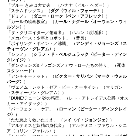
「ブルー きみは大丈夫」 （バナナ〈ビル・ヘダー〉）
「スラムドッグス」 （
ダグ〈ウィル・フォーテ〉
）
「ドミノ」 （
ダニー・ローク〈ベン・アフレック〉
）
「カールの絵画教室」 （
カール・ナグール〈オーウェン・ウィ
ルソン〉
）
「ザ・クリエイター／創造者」 （ハルン〈渡辺謙〉）
「メカバース：少年とロボット」 （曹長）
「ボイリング・ポイント／沸騰」 （
アンディ・ジョーンズ〈ス
ティーヴン・グレアム〉
）
「シラノ」 （
シラノ・ド・ベルジュラック〈ピーター・ディン
クレイジ〉
）
「ダンジョンズ&ドラゴンズ／アウトローたちの誇り」 （死体
スタンハード）
「アンチャーテッド」 （
ビクター・サリバン〈マーク・ウォル
バーグ〉
）
「ヴェノム：レット・ゼア・ビー・カーネイジ」 （マリガン
〈スティーヴン・グレアム〉）
「DUNE/デューン 砂の惑星」 （レト・アトレイデス公爵〈オス
カー・アイザック〉）
「パーフェクト・ケア」 （
ローマン〈ピーター・ディンクレイ
ジ〉
）
「ただ悪より救いたまえ」 （
レイ〈イ・ジョンジェ〉
）
「アルテミスと妖精の身代金」 （アルテミス・ファウル・シニ
ア〈コリン・ファレル〉）