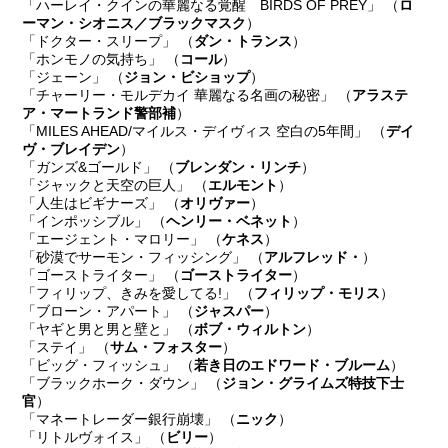
「ハーレイ・クインの華麗なる覚醒 BIRDS OF PREY」 （
ロ
ーマン・シオニス／ブラックマスク
）
「ドクター・スリープ」 （
ダン・トランス
）
「ホンモノの気持ち」 （
コール
）
「ジェーン」 （
ジョン・ビショップ
）
「チャーリー・モルデカイ 華麗なる名画の秘密」 （
アラステ
ア・マートランド警部補
）
「MILES AHEAD/マイルス・デイヴィス 空白の5年間」 （
デイ
ヴ・ブレイデン
）
「ガンズ&ゴールド」 （
ブレンダン・リンチ
）
「ジャックと天空の巨人」 （
エルモント
）
「人生はビギナーズ」 （
オリヴァー
）
「インポッシブル」 （
ヘンリー・ベネット
）
「エージェント・マロリー」 （
ケネス
）
「砂漠でサーモン・フィッシング」 （
アルフレッド・
）
「ゴーストライター」 （
ゴーストライター
）
「フィリップ、きみを愛してる!」 （
フィリップ・モリス
）
「ブローン・アパート」 （
ジャスパー
）
「ヤギと男と男と壁と」 （
ボブ・ウィルトン
）
「ステイ」 （
サム・フォスター
）
「ビッグ・フィッシュ」 （
若き日のエドワード・ブルーム
）
「ブラックホーク・ダウン」 （
ジョン・グライムズ特技下士
官
）
「マネートレーダー銀行崩壊」 （
ニック
）
「リトルヴォイス」 （
ビリー
）