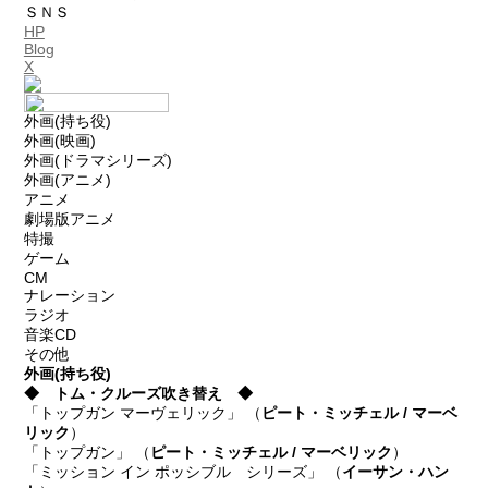
ＳＮＳ
HP
Blog
X
外画(持ち役)
外画(映画)
外画(ドラマシリーズ)
外画(アニメ)
アニメ
劇場版アニメ
特撮
ゲーム
CM
ナレーション
ラジオ
音楽CD
その他
外画
(持ち役)
◆ トム・クルーズ吹き替え ◆
「トップガン マーヴェリック」 （
ピート・ミッチェル / マーベ
リック
）
「トップガン」 （
ピート・ミッチェル / マーベリック
）
「ミッション イン ポッシブル シリーズ」 （
イーサン・ハン