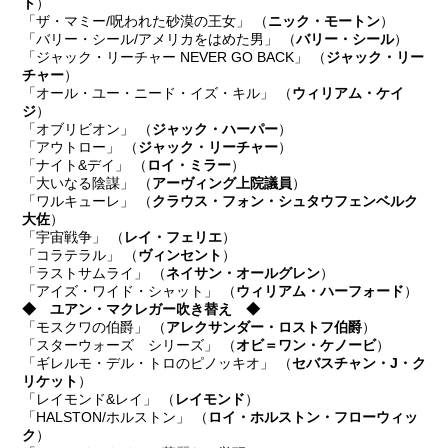
ト
）
「ザ・マミー/呪われた砂漠の王女」 （
ニック・モートン
）
「バリー・シール/アメリカをはめた男」 （
バリー・シール
）
「ジャック・リーチャー NEVER GO BACK」 （
ジャック・リー
チャー
）
「オール・ユー・ニード・イズ・キル」 （
ウィリアム・ケイ
ジ
）
「オブリビオン」 （
ジャック・ハーパー
）
「アウトロー」 （
ジャック・リーチャー
）
「ナイト&デイ」 （
ロイ・ミラー
）
「大いなる陰謀」 （
アーヴィング上院議員
）
「ワルキューレ」 （
クラウス・フォン・シュタウフェンベルク
大佐
）
「宇宙戦争」 （
レイ・フェリエ
）
「コラテラル」 （
ヴィンセント
）
「ラストサムライ」 （
ネイサン・オールグレン
）
「アイズ・ワイド・シャット」 （
ウィリアム・ハーフォード
）
◆ ユアン・マクレガー吹き替え ◆
「モスクワの伯爵」 （
アレクサンダー・ロストフ伯爵
）
「スターウォーズ シリーズ」 （
オビ＝ワン・ケノービ
）
「ギレルモ・デル・トロのピノッキオ」 （
セバスチャン・J・ク
リケット
）
「レイモンド&レイ」 （
レイモンド
）
「HALSTON/ホルストン」 （
ロイ・ホルストン・フローウィッ
ク
）