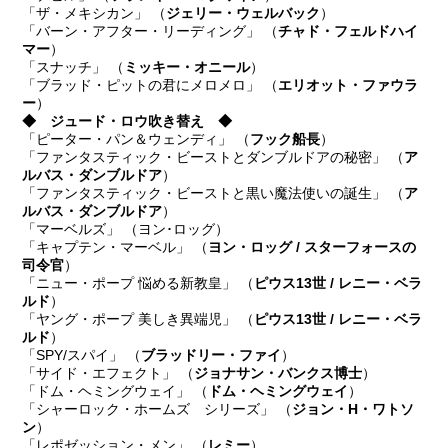
「ザ・メキシカン」 （
ジェリー・ウェルバック
）
「バーン・アフター・リーディング」 （
チャド・フェルドハイ
マー
）
「スナッチ」 （
ミッキー・オニール
）
「ブラッド・ピットの君にメロメロ」 （
エリオット・ファウラ
ー
）
◆ ジュード・ロウ吹き替え ◆
「ピーター・パン＆ウェンディ」 （
フック船長
）
「ファンタスティック・ビーストとダンブルドアの秘密」 （
ア
ルバス・ダンブルドア
）
「ファンタスティック・ビーストと黒い魔法使いの誕生」 （
ア
ルバス・ダンブルドア
）
「マーベルズ」 （ヨン･ロッグ）
「キャプテン・マーベル」 （
ヨン・ロッグ / スターフォースの
司令官
）
「ニュー・ポープ 悩める新教皇」 （
ピウス13世 / レニー・ベラ
ルド
）
「ヤング・ポープ 美しき異端児」 （
ピウス13世 / レニー・ベラ
ルド
）
「SPY/スパイ」 （
ブラッドリー・ファイ
）
「サイド・エフェクト」 （
ジョナサン・バンクス博士
）
「ドム・ヘミングウェイ」 （
ドム・ヘミングウェイ
）
「シャーロック・ホームズ シリーズ」 （
ジョン・H・ワトソ
ン
）
「レポゼッション・メン」 （
レミー
）